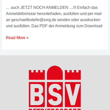
… auch JETZT NOCH ANMELDEN …!!! Einfach das
Anmeldeformular herunterladen, ausfüllen und per mail
an geschaeftsstelle@svrg.de senden oder ausdrucken
und ausfüllen. Das PDF der Anmeldung zum Download
Wir
Read More »
nehmen
noch
Mitglieder
auf!